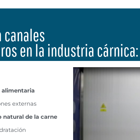
a canales
ros en la industria cárnica:
 alimentaria
ones externas
 natural de la carne
dratación