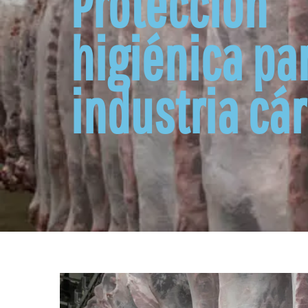
Protección
higiénica par
industria cá