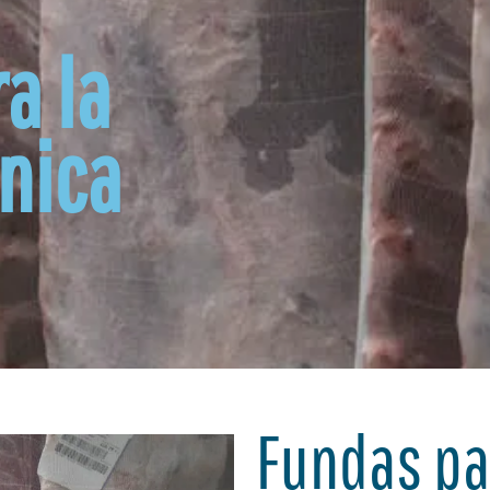
a la
rnica
Fundas pa