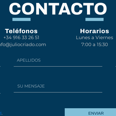
CONTACTO
Teléfonos
Horarios
+34 916 33 26 51
Lunes a Viernes
nfo@juliocriado.com
7:00 a 15:30
Last
Name
Message
d
.
ENVIAR