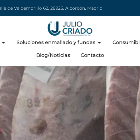
lle de Valdemorillo 62, 28925, Alcorcón, Madrid
cárnicos y especias
Abrir Maquinaria
Abrir Soluciones
Soluciones enmallado y fundas
Consumible
Blog/Noticias
Contacto