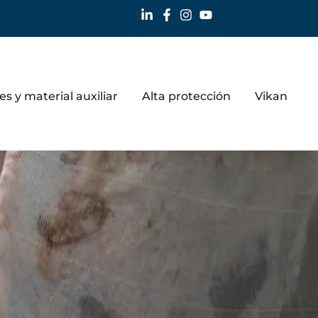
 enmallado y fundas
s y material auxiliar
Alta protección
Vikan