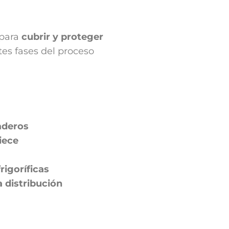
 para
cubrir y proteger
es fases del proceso
aderos
iece
igoríficas
 distribución