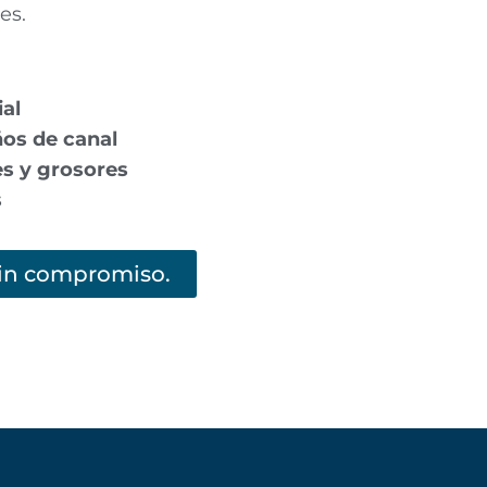
es.
ial
ños de canal
es y grosores
s
sin compromiso.